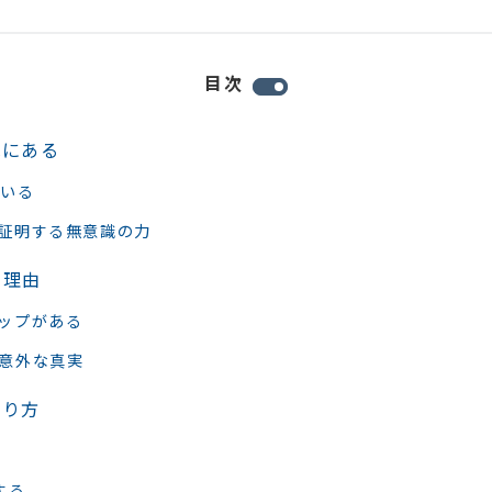
目次
識にある
ている
証明する無意識の力
い理由
ップがある
意外な真実
作り方
する