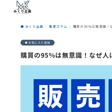
みくり企画
集客コラム
購買の95%は無意識
お気に入り追加
購買の95%は無意識！なぜ