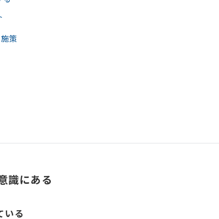
ト
的施策
意識にある
ている