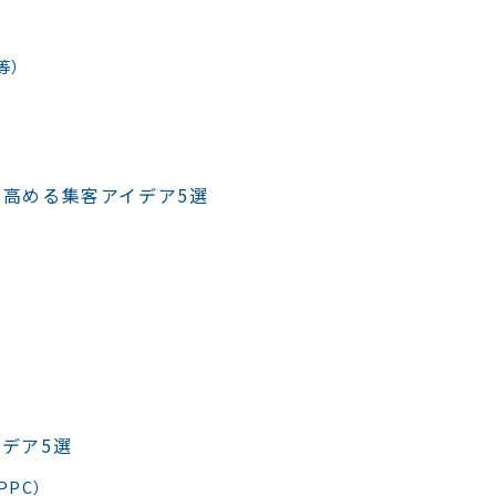
等）
高める集客アイデア5選
）
デア5選
 PPC）