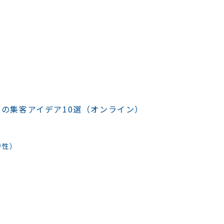
ト
の集客アイデア10選（オンライン）
時性）